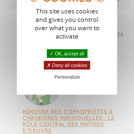
COPROPRIÉTÉS
This site uses cookies
21 avril 2023
and gives you control
over what you want to
Répondez à notre bref sondage sur la
surélévation des copropriétés avant le 30/04
activate
!
>>> lire la suite
OK, accept all
Deny all cookies
Personalize
RÉNOVER DES COPROPRIÉTÉS À
CHAUDIÈRES INDIVIDUELLES : LE
RÔLE CENTRAL DES MAÎTRES
D’OEUVRE